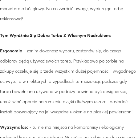
marketera o ból głowy. No co zwrócić uwagę, wybierając torbę
reklamową?
Tym Wyróżnia Się Dobra Torba Z Własnym Nadrukiem:
Ergonomia
- zanim dokonasz wyboru, zastanów się, do czego
odbiorcy będą używać swoich toreb. Przykładowo po torbie na
zakupy oczekuje się przede wszystkim dużej pojemności i wygodnego
uchwytu, a w niektórych przypadkach termoizolacji, podczas gdy
torba bawełniana używana w podróży powinna być designerska,
umożliwiać oparcie na ramieniu dzięki dłuższym uszom i posiadać
kształt pozwalający na jej wygodne ułożenie na płaskiej powierzchni.
Wytrzymałość
- tu nie ma miejsca na kompromisy i ekologiczny
rodowód kosztem niższej jakości. W końcu na torbie znajduje się logo