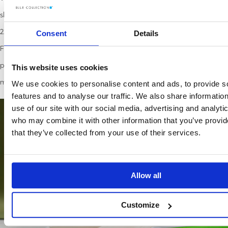
skoncentrowane na ekologii. Wystarczy wspomnieć o obchodzonym
22 kwietnia w Dniu Ziemi czy 23 Stycznia - Dniu Bez Opakowań
Consent
Details
Foliowych. Torby materiałowe bądź wykonane z tworzywa rPET jako
przydatny gadżet rozdawany uczestnikom podkreślą wiarygodność
This website uses cookies
marki, której środowisko naturalne rzeczywiście nie jest obce!
We use cookies to personalise content and ads, to provide s
features and to analyse our traffic. We also share informatio
use of our site with our social media, advertising and analyti
who may combine it with other information that you’ve provid
that they’ve collected from your use of their services.
Allow all
Customize