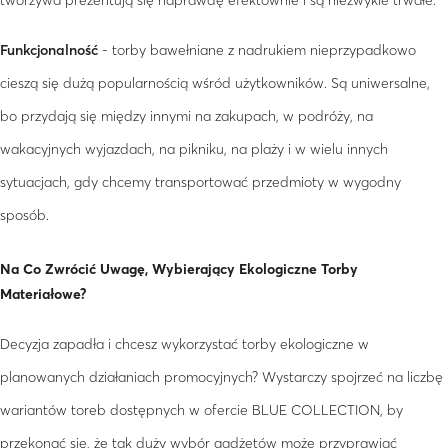
tworzywa prezentują się naprawdę efektownie i są niezwykle trwałe.
Funkcjonalność
- torby bawełniane z nadrukiem nieprzypadkowo
cieszą się dużą popularnością wśród użytkowników. Są uniwersalne,
bo przydają się między innymi na zakupach, w podróży, na
wakacyjnych wyjazdach, na pikniku, na plaży i w wielu innych
sytuacjach, gdy chcemy transportować przedmioty w wygodny
sposób.
Na Co Zwrócić Uwagę, Wybierający Ekologiczne Torby
Materiałowe?
Decyzja zapadła i chcesz wykorzystać torby ekologiczne w
planowanych działaniach promocyjnych? Wystarczy spojrzeć na liczbę
wariantów toreb dostępnych w ofercie BLUE COLLECTION, by
przekonać się, że tak duży wybór gadżetów może przyprawiać