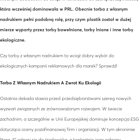
która wcześniej dominowała w PRL. Obecnie torba z własnym
nadrukiem pełni podobną rolę, przy czym plastik został w dużej
mierze wyparty przez torby bawełniane, torby lniane i inne torby
ekologiczne.
Czy torby z własnym nadrukiem to wciąż dobry wybór do
ekologicznych kampanii reklamowych dla marek? Sprawdź!
Torba Z Własnym Nadrukiem A Zwrot Ku Ekologii
Ostatnia dekada stawia przed przedsiębiorstwami szereg nowych
wyzwań związanych ze zrównoważonym rozwojem. W świecie
zachodnim, a szczególnie w Unii Europejskiej dominuje koncepcja ESG
dotycząca oceny pozafinansowej firm i organizacji. W tym akronimie
litera „E” odnosi się do środowiska, a konkretnie jego ochrony.