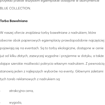
przykład przede wszystkim egzemplarze dostępne w asortymencie
BLUE COLLECTION.
Torba Bawełniana
W naszej ofercie znajdziesz torby bawełniane z nadrukiem, które
obecnie obok papierowych egzemplarzy prawdopodobnie najczęściej
pojawiają się na eventach. Są to torby ekologiczne, dostępne w cenie
już od kilku złotych, zazwyczaj wygodne i przyjemne w dotyku, a także
dające szerokie możliwości pokrycia własnym nadrukiem. Z pewnością
stanowią jeden z najlepszych wyborów na eventy. Głównymi zaletami
tych toreb reklamowych z nadrukiem są:
· atrakcyjna cena,
· wygoda,