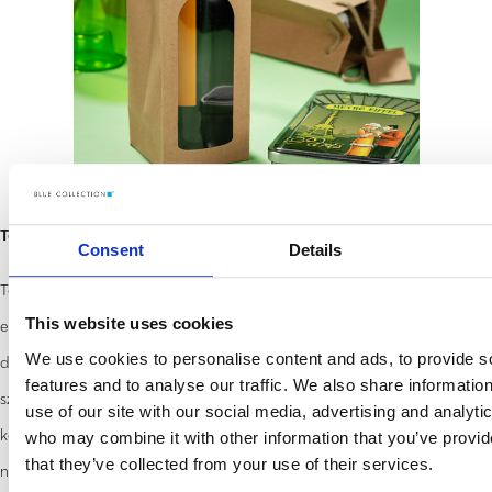
Torba Z Tworzywa RPET
Consent
Details
Torby z logo firmy wykonane z tworzywa rPET stanowią kolejny
This website uses cookies
ekologiczny wariant, ponieważ są przykładem recyklingu plastiku i
We use cookies to personalise content and ads, to provide s
działania gospodarki w obiegu zamkniętym, która aktualnie jest
features and to analyse our traffic. We also share informatio
sztandarowym celem Unii Europejskiej. Sam materiał ma atrakcyjną
use of our site with our social media, advertising and analyti
kolorystykę i daje się łatwo pokryć ciekawym nadrukiem w
who may combine it with other information that you’ve provid
that they’ve collected from your use of their services.
nowoczesnych technologiach. Do głównych walorów toreb