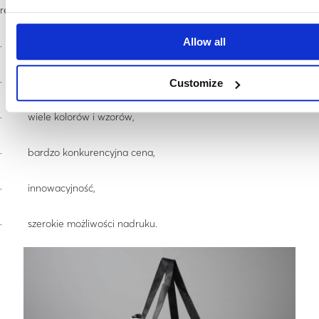
reklamowych z tworzywa rPET należą:
Allow all
· promocja recyklingu,
· wytrzymałość,
Customize
· wiele kolorów i wzorów,
· bardzo konkurencyjna cena,
· innowacyjność,
· szerokie możliwości nadruku.